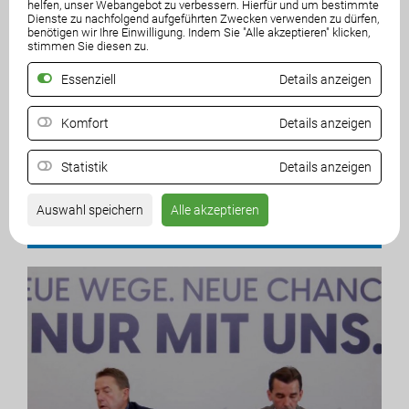
helfen, unser Webangebot zu verbessern. Hierfür und um bestimmte
Dienste zu nachfolgend aufgeführten Zwecken verwenden zu dürfen,
benötigen wir Ihre Einwilligung. Indem Sie "Alle akzeptieren" klicken,
stimmen Sie diesen zu.
3. Kärntner Zukunftsgespräche -
Buch
Essenziell
Details anzeigen
Energieversorgung der...
Unte
Komfort
Details anzeigen
09. April 2026
26. M
Statistik
Details anzeigen
Auswahl speichern
Alle akzeptieren
VIDEOS