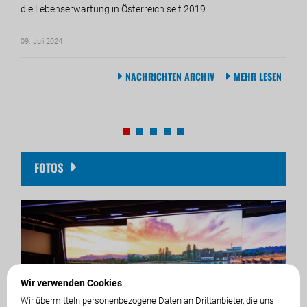
die Lebenserwartung in Österreich seit 2019...
Vors
Dele
bestä
09. Juli 2024
18. M
NACHRICHTEN ARCHIV
MEHR LESEN
FOTOS
Wir verwenden Cookies
Wir übermitteln personenbezogene Daten an Drittanbieter, die uns