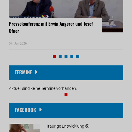
Pressekonferenz mit Erwin Angerer und Josef
Pres
Ofner
Rein
07. Juli 2026
17. Ju
TERMINE
Aktuell sind keine Termine vorhanden.
FACEBOOK
Traurige Entwicklung 😞