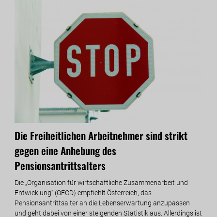
Die Freiheitlichen Arbeitnehmer sind strikt
Man
gegen eine Anhebung des
Fre
Pensionsantrittsalters
bes
Die „Organisation für wirtschaftliche Zusammenarbeit und
Klar
Entwicklung“ (OECD) empfiehlt Österreich, das
glei
Pensionsantrittsalter an die Lebenserwartung anzupassen
Seep
und geht dabei von einer steigenden Statistik aus. Allerdings ist
Frei