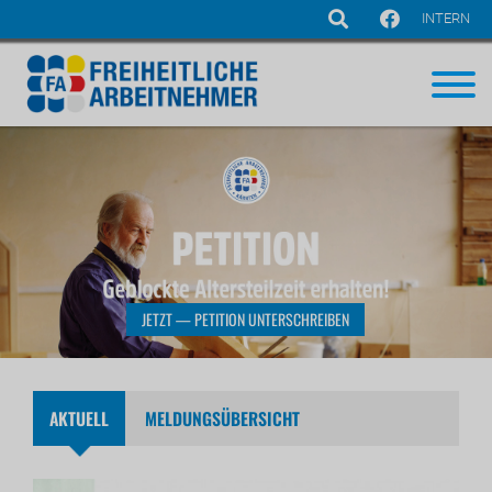
INTERN
Navigation
überspringen
JETZT — PETITION UNTERSCHREIBEN
AKTUELL
MELDUNGSÜBERSICHT