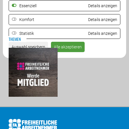
Essenziell
Details anzeigen
ZURÜCK
Komfort
Details anzeigen
Statistik
Details anzeigen
THEMEN
Auswahl speichern
Alle akzeptieren