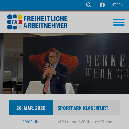
INTERN
Navigation
überspringen
26. MAR. 2026
SPORTPARK KLAGENFURT
19:00 Uhr
VIP-Lounge Wörthersee Stadion