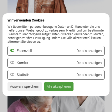
Wir verwenden Cookies
21. Dezember 2016
Wir übermitteln personenbezogene Daten an Drittanbieter, die uns
helfen, unser Webangebot zu verbessern. Hierfür und um bestimmte
Stillstandskoalition lässt Chancen für
Dienste zu nachfolgend aufgeführten Zwecken verwenden zu dürfen,
Betriebsansiedelungen ungenützt...
benötigen wir Ihre Einwilligung. Indem Sie "Alle akzeptieren" klicken,
stimmen Sie diesen zu.
LR Mag. Gernot Darmann: Industriebetriebe und viele andere
Branchen haben in...
Essenziell
Details anzeigen
MEHR LESEN
Komfort
Details anzeigen
Statistik
Details anzeigen
Auswahl speichern
Alle akzeptieren