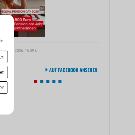
ie
. August 2026, 16:09 Uhr
29. Juli 2026, 11:05 
gen
AUF FACEBOOK ANSEHEN
gen
gen