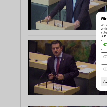
Wir
Wir 
Weba
aufg
"All
Au